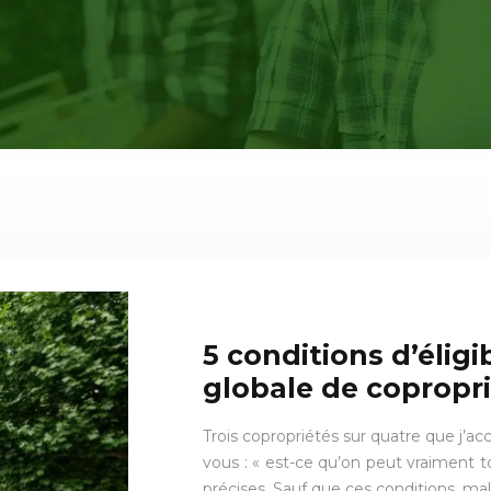
5 conditions d’éligi
globale de copropr
Trois copropriétés sur quatre que j
vous : « est-ce qu’on peut vraiment t
précises. Sauf que ces conditions, m