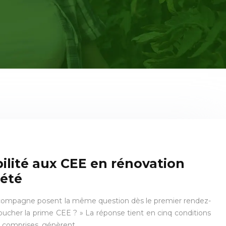
bilité aux CEE en rénovation
iété
’accompagne posent la même question dès le premier rendez-
oucher la prime CEE ? » La réponse tient en cinq conditions
al comprises, génèrent…