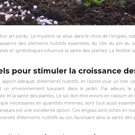
 d’un art perdu. Le mystère se situe dans le choix de l’engrais, sub
nnaissance des éléments nutritifs essentiels, du rôle du pH du 
els et synthétiques influence la santé des plantes. La fertilité o
els pour stimuler la croissance de
apport adéquat d’éléments nutritifs, et l’azote joue un rôle ce
t un environnement luxuriant dans le jardin. Par ailleurs, l
té et la santé des plantes. Le sol doit être enrichi en calcium et
n que nécessaires en quantités minimes, sont tout aussi essent
 organiques est une excellente option. Ces engrais sont riches en 
té d’éléments nutritifs au sol, favorisant ainsi la santé des plan