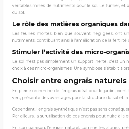
véritables mines de nutriments pour le sol. Le fumier, et 
du sol.
Le rôle des matières organiques dan
Les feuilles mortes, bien que souvent négligées, ont un i
nutriments, contribuant ainsi à l’amélioration de la fertilité 
Stimuler l’activité des micro-organ
Le sol n’est pas simplement un support inerte, c’est un 
choix à ces micro-organismes. Une symbiose s’établit alors 
Choisir entre engrais naturels
En pleine recherche de l’engrais idéal pour le jardin, vien
vert, présente des avantages pour la structure du sol et la sa
Cependant, l’engrais synthétique n’est pas sans conséquenc
Par ailleurs, la surutilisation de ces engrais peut nuire à la
En comparaison, l’engrais naturel, comme les algues, prés