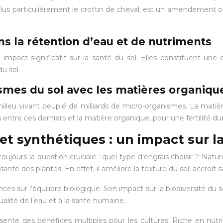
plus particulièrement le crottin de cheval, est un amendement or
s la rétention d’eau et de nutriments
mpact significatif sur la santé du sol. Elles constituent une 
du sol.
ismes du sol avec les matières organiqu
milieu vivant peuplé de milliards de micro-organismes. La mati
entre ces derniers et la matière organique, pour une fertilité dur
 et synthétiques : un impact sur l
t toujours la question cruciale : quel type d’engrais choisir ? Nat
nté des plantes. En effet, il améliore la texture du sol, accroît sa
es sur l’équilibre biologique. Son impact sur la biodiversité du
 qualité de l’eau et à la santé humaine.
ente des bénéfices multiples pour les cultures. Riche en nutrim