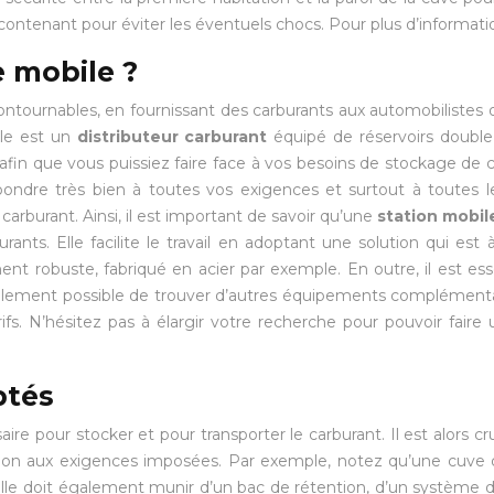
le contenant pour éviter les éventuels chocs. Pour plus d’informat
e mobile ?
ntournables, en fournissant des carburants aux automobilistes où
bile est un
distributeur carburant
équipé de réservoirs double 
in que vous puissiez faire face à vos besoins de stockage de 
pondre très bien à toutes vos exigences et surtout à toutes 
burant. Ainsi, il est important de savoir qu’une
station mobi
rants. Elle facilite le travail en adoptant une solution qui est
ent robuste, fabriqué en acier par exemple. En outre, il est ess
lement possible de trouver d’autres équipements complémentaire
rifs. N’hésitez pas à élargir votre recherche pour pouvoir fair
ptés
re pour stocker et pour transporter le carburant. Il est alors cr
 ou non aux exigences imposées. Par exemple, notez qu’une cuv
le doit également munir d’un bac de rétention, d’un système d