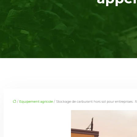
/
Equipement agricole
/ Stockage de carburant hors sol pour entreprises : f